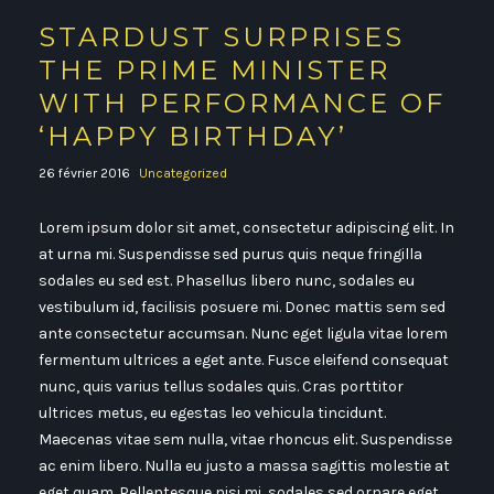
STARDUST SURPRISES
THE PRIME MINISTER
WITH PERFORMANCE OF
‘HAPPY BIRTHDAY’
26 février 2016
Uncategorized
Lorem ipsum dolor sit amet, consectetur adipiscing elit. In
at urna mi. Suspendisse sed purus quis neque fringilla
sodales eu sed est. Phasellus libero nunc, sodales eu
vestibulum id, facilisis posuere mi. Donec mattis sem sed
ante consectetur accumsan. Nunc eget ligula vitae lorem
fermentum ultrices a eget ante. Fusce eleifend consequat
nunc, quis varius tellus sodales quis. Cras porttitor
ultrices metus, eu egestas leo vehicula tincidunt.
Maecenas vitae sem nulla, vitae rhoncus elit. Suspendisse
ac enim libero. Nulla eu justo a massa sagittis molestie at
eget quam. Pellentesque nisi mi, sodales sed ornare eget,