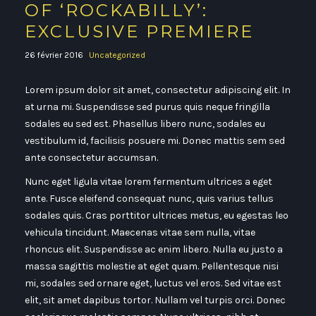
OF ‘ROCKABILLY’:
EXCLUSIVE PREMIERE
26 février 2016
Uncategorized
Lorem ipsum dolor sit amet, consectetur adipiscing elit. In
at urna mi. Suspendisse sed purus quis neque fringilla
sodales eu sed est. Phasellus libero nunc, sodales eu
vestibulum id, facilisis posuere mi. Donec mattis sem sed
ante consectetur accumsan.
Nunc eget ligula vitae lorem fermentum ultrices a eget
ante. Fusce eleifend consequat nunc, quis varius tellus
sodales quis. Cras porttitor ultrices metus, eu egestas leo
vehicula tincidunt. Maecenas vitae sem nulla, vitae
rhoncus elit. Suspendisse ac enim libero. Nulla eu justo a
massa sagittis molestie at eget quam. Pellentesque nisi
mi, sodales sed ornare eget, luctus vel eros. Sed vitae est
elit, sit amet dapibus tortor. Nullam vel turpis orci. Donec