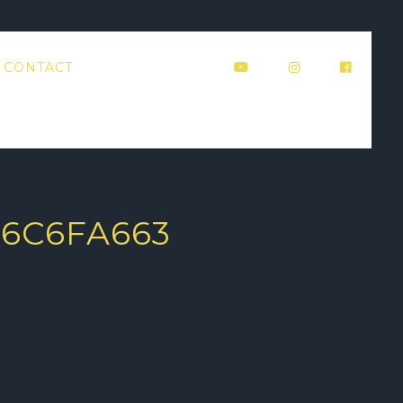
CONTACT
36C6FA663