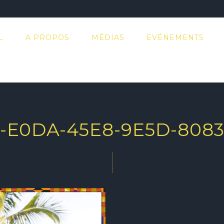
L
A PROPOS
MÉDIAS
EVÉNEMENTS
-E0DA-45E8-9E5D-808