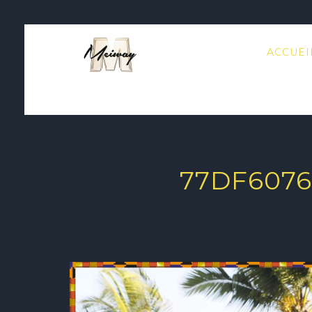
ACCUEI
77DF6076