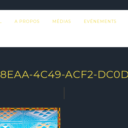
L
A PROPOS
MÉDIAS
EVÉNEMENTS
-8EAA-4C49-ACF2-DC0